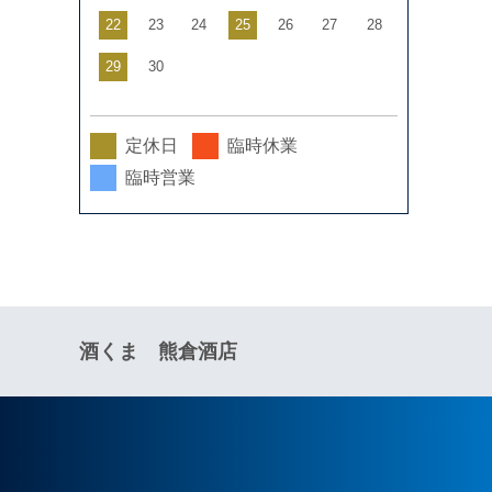
22
23
24
25
26
27
28
29
30
定休日
臨時休業
臨時営業
酒くま 熊倉酒店