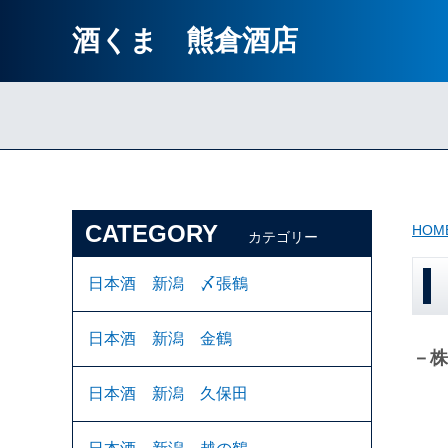
酒くま 熊倉酒店
CATEGORY
HOM
カテゴリー
日本酒 新潟 〆張鶴
日本酒 新潟 金鶴
－株
日本酒 新潟 久保田