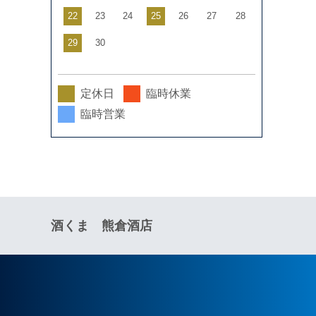
22
23
24
25
26
27
28
29
30
定休日
臨時休業
臨時営業
酒くま 熊倉酒店