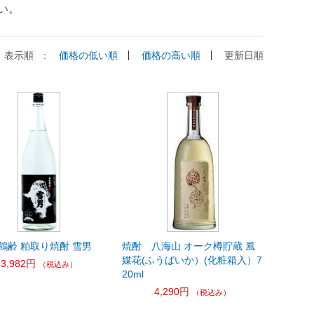
い。
表示順 :
価格の低い順
価格の高い順
更新日順
鶴齢 粕取り焼酎 雪男
焼酎 八海山 オーク樽貯蔵 風
媒花(ふうばいか）(化粧箱入）7
3,982円
（税込み）
20ml
4,290円
（税込み）