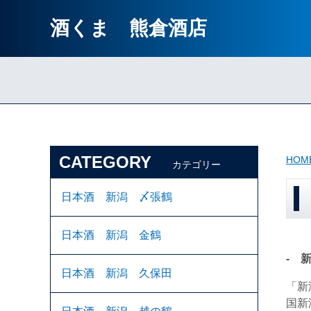
酒くま 熊倉酒店
CATEGORY
HOM
カテゴリー
日本酒 新潟 〆張鶴
日本酒 新潟 金鶴
‐ 
日本酒 新潟 久保田
「新
国新