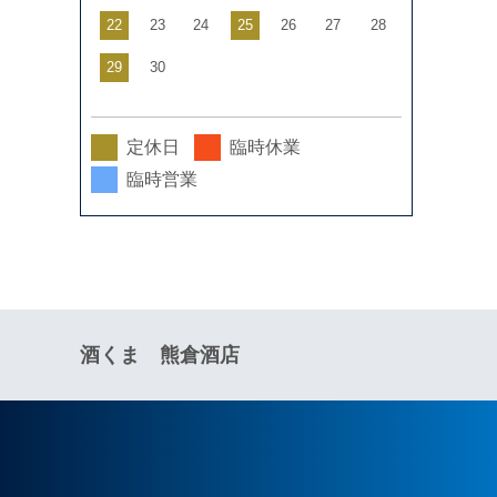
22
23
24
25
26
27
28
29
30
定休日
臨時休業
臨時営業
酒くま 熊倉酒店