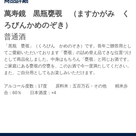
商品詳細
萬寿鏡 黒瓶甕覗 （ますかがみ く
ろびんかめのぞき）
普通酒
「黒瓶 甕覗」（くろびん かめのぞき）です。長年ご贈答用とし
てご愛顧いただいております「甕覗」の詰め替え品てきな位置づけ
として商品化しました。中身はもちろん「甕覗」と同じお酒です。
ご家庭にある甕覗の空甕を、このお酒で今一度満たしてください。
また、ご自分用としてもお楽しみいただけます。
アルコール度数：17度 原料米：五百万石・その他 精米歩
合：60％ 日本酒度：+4