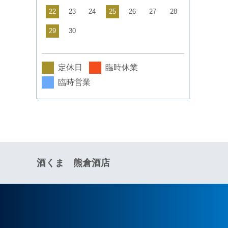
22
23
24
25
26
27
28
29
30
定休日
臨時休業
臨時営業
酒くま 熊倉酒店