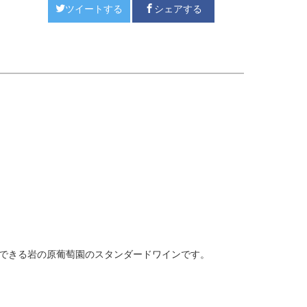
ツイートする
シェアする
できる岩の原葡萄園のスタンダードワインです。
】