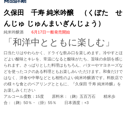
商品詳細
久保田 千寿 純米吟醸 （くぼた せ
んじゅ じゅんまいぎんじょう）
純米吟醸酒
6月17日一般発売開始
「和洋中とともに楽しむ」
口当たりはやわらかく、ドライな飲み口を楽しめます。冷やすとほ
どよい酸味とキレを、常温になると酸味がたち、旨味の余韻を感じ
られます。さっぱりとした料理はもちろん、バターやマヨネーズな
どを使ったコクのある料理ともお楽しみいただけます。和食だけで
はなく、洋食や中華などとも相性のよい純米吟醸酒です。料飲店で
の様々な食とのペアリングとともに、『久保田 千寿 純米吟醸』を
お楽しみください
アルコール度数：15度 原料米：（麹）五百万石 精米歩
合：（麹）50％・（掛）55％ 日本酒度：+3